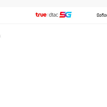
มือถื
i