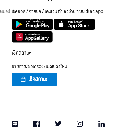
ิดเบอร์
เช็คยอด / จ่ายบิล / เติมเงิน ทำเองง่าย ๆ บน dtac app
เช็คสถานะ
ย้ายค่าย/ซื้อเครื่อง/เปิดเบอร์ใหม่
เช็คสถานะ