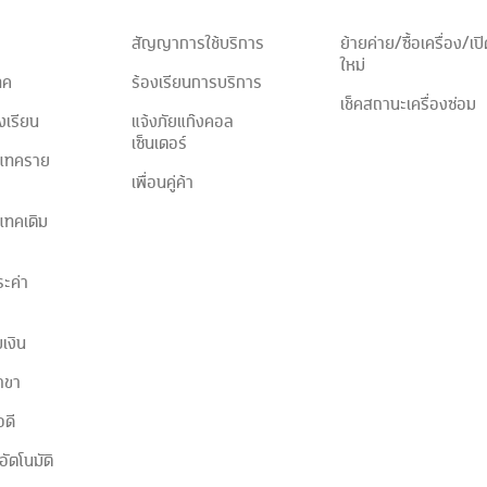
สัญญาการใช้บริการ
ย้ายค่าย/ซื้อเครื่อง/เป
ใหม่
ทค
ร้องเรียนการบริการ
เช็คสถานะเครื่องซ่อม
องเรียน
แจ้งภัยแก๊งคอล
เซ็นเตอร์
ีแทคราย
เพื่อนคู่ค้า
ีแทคเติม
ะค่า
เงิน
าขา
อดี
ัตโนมัติ